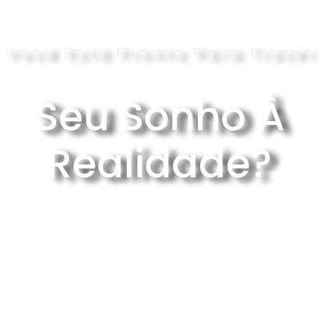
Você Está Pronto Para Trazer
Seu Sonho À
Realidade?
VAMOS COMEÇAR?