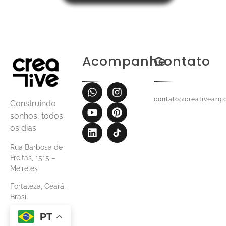
Acompanhe
Contato
contato@creativearq.
Construindo
sonhos, todos
os dias
Rua Barbosa de
Freitas, 1515 –
Meireles
Fortaleza, Ceará,
Brasil
PT