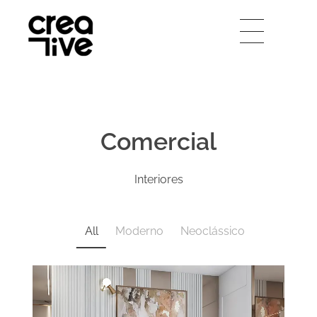
Creative Arquitetura
Comercial
Interiores
All
Moderno
Neoclássico