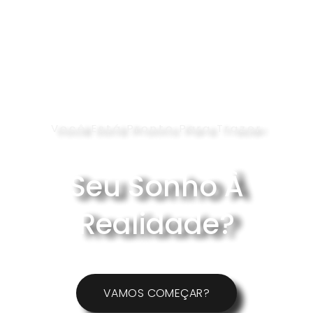
Você Está Pronto Para Trazer
Seu Sonho À
Realidade?
VAMOS COMEÇAR?