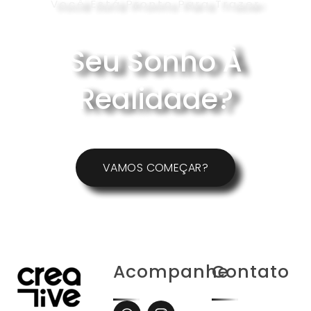
Você Está Pronto Para Trazer
Seu Sonho À
Realidade?
VAMOS COMEÇAR?
Acompanhe
Contato