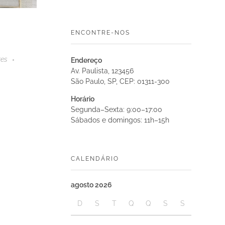
ENCONTRE-NOS
res
Endereço
Av. Paulista, 123456
São Paulo, SP, CEP: 01311-300
Horário
Segunda–Sexta: 9:00–17:00
Sábados e domingos: 11h–15h
CALENDÁRIO
agosto 2026
D
S
T
Q
Q
S
S