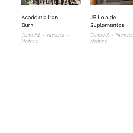
Academia Iron
JB Loja de
Burn
Suplementos
Comercial
Interiores
Comercial
Interiores
Moderno
Moderno