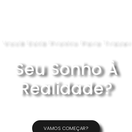
Você Está Pronto Para Trazer
Seu Sonho À
Realidade?
VAMOS COMEÇAR?