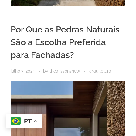
Por Que as Pedras Naturais
São a Escolha Preferida
para Fachadas?
julho 3, 2024
by
thealissonshow
arquitetura
PT