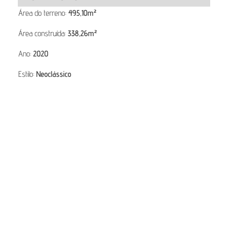
Área do terreno:
495,10
m²
Área construída:
338,26m
²
Ano:
2020
Estilo:
Neoclássico